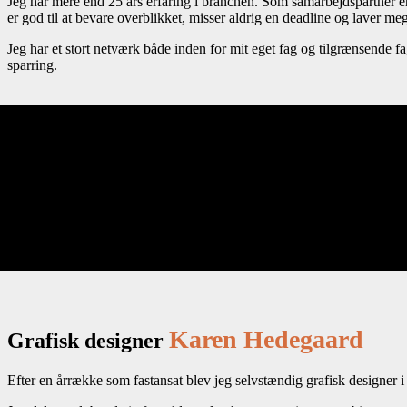
Jeg har mere end 25 års erfaring i branchen. Som samarbejdspartner er
er god til at bevare overblikket, misser aldrig en deadline og laver meg
Jeg har et stort netværk både inden for mit eget fag og tilgrænsende 
sparring.
Her er nogle af mine kunder
Danske Lejere, Danske Sundhedsadministratorers Landsforeni
kultursociolog og forfatter Benny Schytte, Metal Hovedstaden, Me
Karen Hedegaard
Grafisk designer
Efter en årrække som fastansat blev jeg selvstændig grafisk designer i 