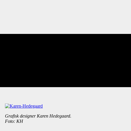
ret Efterslægten, Danmarks Kommunistiske Parti,
.
Grafisk designer Karen Hedegaard.
Foto: KH