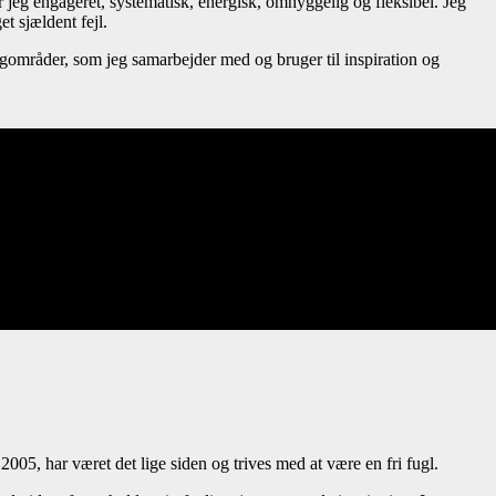
 jeg engageret, systematisk, energisk, omhyggelig og fleksibel. Jeg
et sjældent fejl.
fagområder, som jeg samarbejder med og bruger til inspiration og
ng (HK Kommunal), FOA Social- og Sundhedsafdelingen, HF-Cent
tal Tele Øst, Studentersettlementets Boldklub, Aarhus Universitet
2005, har været det lige siden og trives med at være en fri fugl.